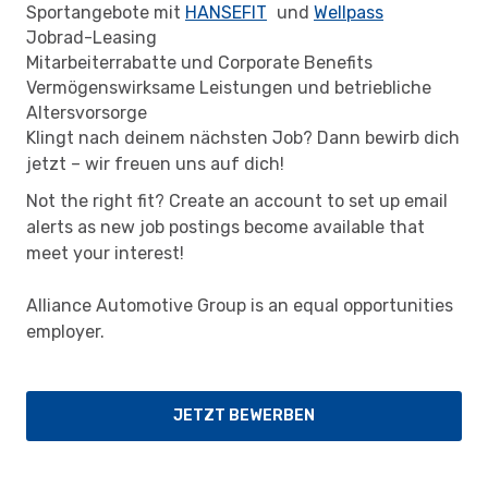
Sportangebote mit
HANSEFIT
(wird in einem neuen Fenst
und
Wellpass
(wird in ein
Jobrad-Leasing
Mitarbeiterrabatte und Corporate Benefits
Vermögenswirksame Leistungen und betriebliche
Altersvorsorge
Klingt nach deinem nächsten Job? Dann bewirb dich
jetzt – wir freuen uns auf dich!
Not the right fit? Create an account to set up email
alerts as new job postings become available that
meet your interest!
Alliance Automotive Group is an equal opportunities
employer.
JETZT BEWERBEN