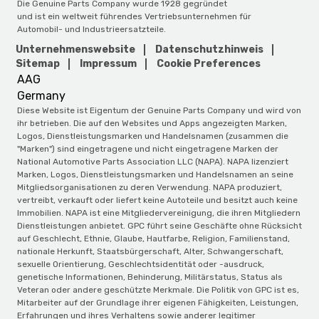
Die Genuine Parts Company wurde 1928 gegründet
und ist ein weltweit führendes Vertriebsunternehmen für
Automobil- und Industrieersatzteile.
Unternehmenswebsite
Datenschutzhinweis
Sitemap
Impressum
Cookie Preferences
AAG
Germany
Diese Website ist Eigentum der Genuine Parts Company und wird von
ihr betrieben. Die auf den Websites und Apps angezeigten Marken,
Logos, Dienstleistungsmarken und Handelsnamen (zusammen die
"Marken") sind eingetragene und nicht eingetragene Marken der
National Automotive Parts Association LLC (NAPA). NAPA lizenziert
Marken, Logos, Dienstleistungsmarken und Handelsnamen an seine
Mitgliedsorganisationen zu deren Verwendung. NAPA produziert,
vertreibt, verkauft oder liefert keine Autoteile und besitzt auch keine
Immobilien. NAPA ist eine Mitgliedervereinigung, die ihren Mitgliedern
Dienstleistungen anbietet. GPC führt seine Geschäfte ohne Rücksicht
auf Geschlecht, Ethnie, Glaube, Hautfarbe, Religion, Familienstand,
nationale Herkunft, Staatsbürgerschaft, Alter, Schwangerschaft,
sexuelle Orientierung, Geschlechtsidentität oder -ausdruck,
genetische Informationen, Behinderung, Militärstatus, Status als
Veteran oder andere geschützte Merkmale. Die Politik von GPC ist es,
Mitarbeiter auf der Grundlage ihrer eigenen Fähigkeiten, Leistungen,
Erfahrungen und ihres Verhaltens sowie anderer legitimer